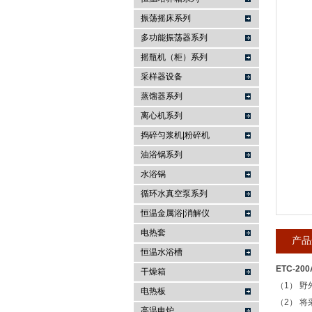
振荡摇床系列
常州金坛精达仪器制造有限公司
多功能振荡器系列
摇瓶机（柜）系列
采样器设备
蒸馏器系列
离心机系列
捣碎匀浆机|粉碎机
油浴锅系列
水浴锅
循环水真空泵系列
恒温金属浴|消解仪
电热套
产品
恒温水浴槽
ETC-2
干燥箱
（1） 
电热板
（2） 
高温电炉