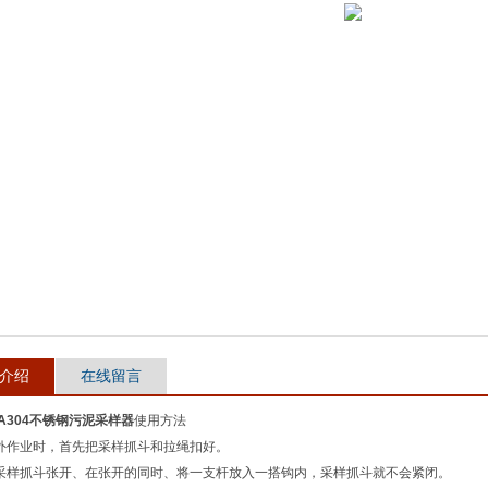
介绍
在线留言
00A304不锈钢污泥采样器
使用方法
野外作业时，首先把采样抓斗和拉绳扣好。
将采样抓斗张开、在张开的同时、将一支杆放入一搭钩内，采样抓斗就不会紧闭。