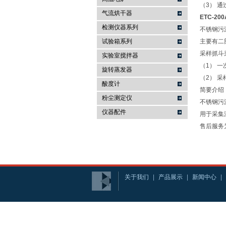
（3） 
气流烘干器
ETC-2
检测仪器系列
不锈钢污
试验箱系列
主要有二
采样抓斗
实验室搅拌器
（1） 
旋转蒸发器
（2） 
酸度计
简要介绍
粉尘测定仪
不锈钢污
仪器配件
用于采集
售后服务
关于我们
|
产品展示
|
新闻中心
|