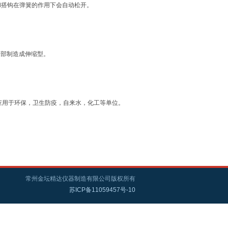
和搭钩在弹簧的作用下会自动松开。
全部制造成伸缩型。
应用于环保，卫生防疫，自来水，化工等单位。
常州金坛精达仪器制造有限公司版权所有
苏ICP备11059457号-10