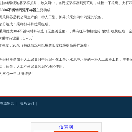
通过拉绳缓缓地将采样抓斗，放入河中，当污泥采样器到河底时，轻松一下拉绳、支杆
00A304不锈钢污泥采样器
主要构成
泥采样器是我公司生产的一种人工型、抓斗式采集河中污泥的设备。
部分组成：采样抓斗和拉绳组成。
采用优质304不锈钢材料制造（无生锈现象），共有抓斗和机械传动执行机构组成，
一次采样污泥量：1－5升
采样深度：20米（特殊情况可以用超长度拉绳提高采样深度）
泥采样器是属于人工采集河中污泥和化工等污水池中污泥的一种人工采样工具，主要
深，远等，人工不便采集污泥的地区使用。
为三包一年,终身维护!
在线留言
|
联系我们
|
仪表网