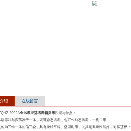
介绍
在线留言
HZ-2002A
全温度振荡培养箱摇床
性能与特点：
温培养箱与振荡器于一体，既可静态培养、也可作动态培养，一机二用。
机构为三维一体的偏三轮，具有旋转平稳、坚固耐用，尤其是截重性能好，对振荡板