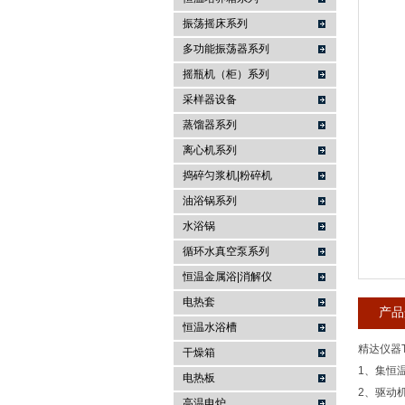
振荡摇床系列
常州金坛精达仪器制造有限公司
多功能振荡器系列
摇瓶机（柜）系列
采样器设备
蒸馏器系列
离心机系列
捣碎匀浆机|粉碎机
油浴锅系列
水浴锅
循环水真空泵系列
恒温金属浴|消解仪
电热套
产品
恒温水浴槽
精达仪器TQ
干燥箱
1、集恒
电热板
2、驱动
高温电炉