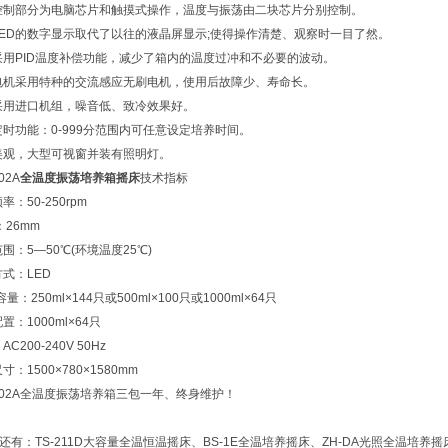
控制部分为电脑芯片和触摸式操作，温度与振荡由二块芯片分别控制。
LED的数字显示取代了以往的液晶屏显示;使得操作清楚、观察时一目了然。
采用PID温度补偿功能，减少了箱内的温度过冲和不必要的波动。
电机采用特种的交流感应无刷电机，使用后故障少、寿命长。
采用进口机组，噪音低、致冷效果好。
定时功能：0-999分范围内可任意设定培养时间。
美观，大型可视窗并装有照明灯。
02A
全温度振荡培养箱摇床
技术指标
率：50-250rpm
：26mm
围：5―50℃(环境温度25℃)
式：LED
容量：250ml×144只或500ml×100只或1000ml×64只
置：1000ml×64只
C200-240V 50Hz
：1500×780×1580mm
2002A全温度振荡培养箱三包一年、终身维护！
有：TS-211D大容量全温恒温摇床、BS-1E全温培养摇床、ZH-DA光照全温培养摇床