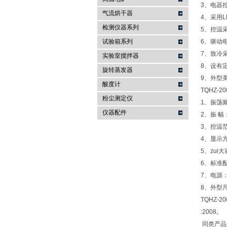
3、电器
气流烘干器
4、采用
检测仪器系列
5、控温
试验箱系列
6、驱动
7、致冷
实验室搅拌器
8、设有
旋转蒸发器
9、外型
酸度计
TQHZ-20
粉尘测定仪
1、振荡频
仪器配件
2、振 幅
3、控温范
4、显示方
5、zui大
6、标准配
7、电源：A
8、外型尺寸
TQHZ-
:2008。
同类产品还