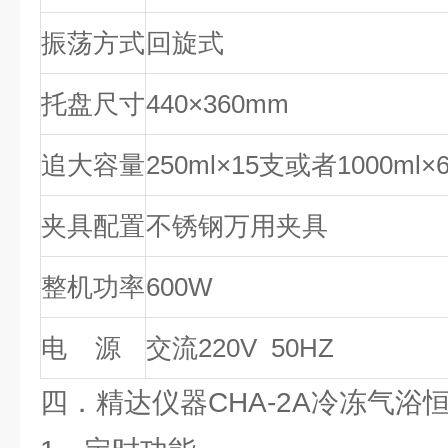
振荡方式
回旋式
托盘尺寸
440×360mm
追大容量
250ml×15支或者1000ml×
夹具配置
不锈钢万用夹具
整机功率
600W
电 源
交流220V 50HZ
四．精达仪器CHA-2A冷冻气浴