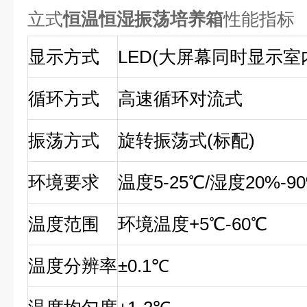
立式
恒温恒湿振荡培养箱
性能指标
显示方式
LED(
大屏幕同时显示室
循环方式
高速循环对流式
振荡方式
旋转振荡式
(
标配
)
环境要求
温度
5-25
℃
/
湿度
20%-9
温度范围
环境温度
+5
℃
-60
℃
温度分辨率
±0.1
℃