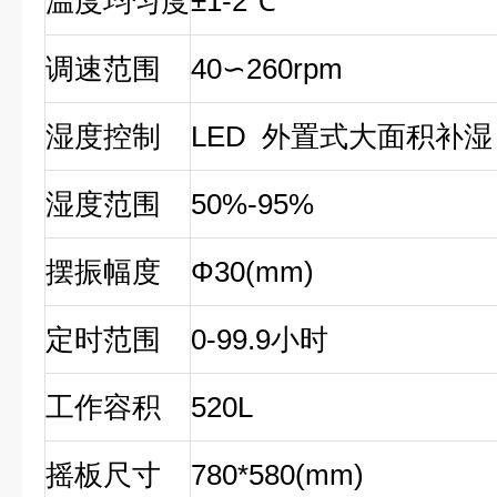
温度均匀度
±1-2
℃
调速范围
40
∽
260rpm
湿度控制
LED
外置式大面积补湿
湿度范围
50%-95%
摆振幅度
Φ30(mm)
定时范围
0-99.9
小时
工作容积
520L
摇板尺寸
780*580(mm)