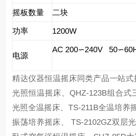
摇板数量
二块
功率
1200W
AC 200
∽
240V 50
∽
60
电源
精达仪器恒温摇床同类产品一站式
光照恒温摇床、
QHZ-123B
组合式
光照全温摇床、
TS-211B
全温培养
振荡培养摇床、
TS-2102GZ
双层