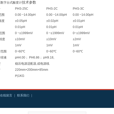
C
技术参数
数字台式酸度计
号
PHS-25C
PHS-2C
PHS-3C
范围
0.00 ~14.00pH
0.00 ~14.00pH
0.00 ~14.00pH
精度
±0.05pH
±0.02pH
±0.01pH
0.01pH
0.01pH
0.01pH
范围
0 ~±1999mV
0 ~±1999mV
0~±1999mV
精度
±10mV
±10mV
±2mV
1mV
1mV
1mV
偿范围
0~60℃
0~60℃
0~60℃
冲溶液
pH4.00； PH6.86； pH9.18,
型
稳压电源适配器,或电源线
寸
220mm×200mm×85mm
约1KG
在线留言
|
联系我们
|