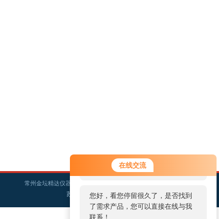
您好！欢迎前来咨询，很高兴为您
在线交流
服务，请问您要咨询什么问题呢？
常州金坛精达仪器制造有限公司版权所有
苏ICP备11059457号-10
您好，看您停留很久了，是否找到
了需求产品，您可以直接在线与我
联系！