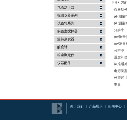
PHS-25
气流烘干器
仪器型
检测仪器系列
pH测量
试验箱系列
pH测量
分辨率
实验室搅拌器
mV测量
旋转蒸发器
mV测量
酸度计
分辨率
粉尘测定仪
温度补
仪器配件
标准缓
电源类
外型尺
重量
关于我们
|
产品展示
|
新闻中心
|