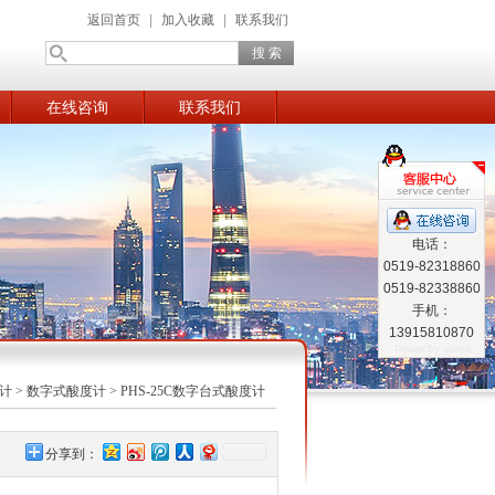
返回首页
|
加入收藏
|
联系我们
在线咨询
联系我们
电话：
0519-82318860
0519-82338860
手机：
13915810870
计
>
数字式酸度计
> PHS-25C数字台式酸度计
分享到：