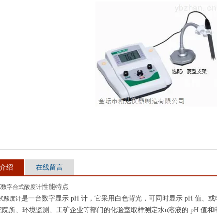
介绍
在线留言
C
性能特
点
数字台式酸度计
是一台数字显示 pH 计，它采用
白
色背光
，
可同时显示 pH 值、或
式酸度计
究院所、环境监测、工矿企业等部门的化验室取样测定水
u
溶液的 pH 值和