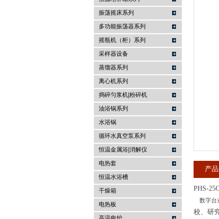
振荡摇床系列
常州金坛精达仪器制造有限公司
多功能振荡器系列
摇瓶机（柜）系列
采样器设备
蒸馏器系列
离心机系列
捣碎匀浆机|粉碎机
油浴锅系列
水浴锅
循环水真空泵系列
恒温金属浴|消解仪
电热套
产品
恒温水浴槽
PHS-25
干燥箱
数字台
电热板
校、研
高温电炉