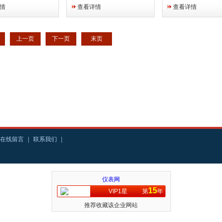
种子发芽，育苗试
表面喷塑，内胆采用镜面不锈
卫生防疫、环境保护
情
查看详情
查看详情
栽培以及昆虫、小动
钢，四角半圆弧，易清洁，箱
畜牧、水产、院校、
, 能准确模拟不同环
内搁板间距可调，外门带有观
和BOD测定、植物
件。产品特点：微电
察窗或钢化内玻璃双层门；※
存等领域从事科研和
上一页
下一页
末页
温...
微电脑智能液...
的理想设备。
在线留言
|
联系我们
|
仪表网
15
VIP1星
第
年
推荐收藏该企业网站