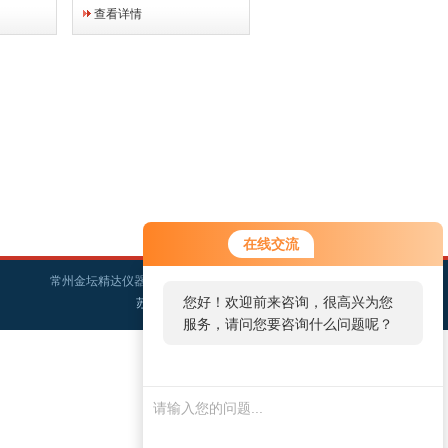
、药检、
荡于一体，一机两用。2、微
查看详情
水体分析
电脑控制温度和振荡频率，带
栽培、保
定时功能，液晶显示屏能连
生产使用
续、精确实时显示温度、频
率，运转平稳、恒定、...
在线交流
常州金坛精达仪器制造有限公司版权所有
您好！欢迎前来咨询，很高兴为您
苏ICP备11059457号-10
服务，请问您要咨询什么问题呢？