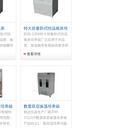
摇床
特大容量卧式恒温摇床培
养箱
容量卧式恒
BSD-2350特大容量卧式恒温
温度、振
摇床培养箱广泛应用于对温
的细菌培
度、振荡频率有着较高要求的
物化学反
细菌培养、发酵、杂交和生物
查看详情
研究等。
化学反应以及酶、细胞组织研
子学、制
究等。在医学、生物学、分子
究应用领
学、制药、食品、环保等研究
应用领域有着广...
菌培养箱
数显双层振荡培养箱
箱\智能恒
精达仪器生产厂家ZHP-
用范围：
Y2122F数显双层振荡培养箱
学研究、
产品特点1、集恒温培养与振