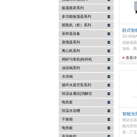
振荡摇床系列
常州金坛精达仪器制造有限公司
多功能振荡器系列
摇瓶机（柜）系列
卧式智
采样器设备
器（有
ZD-8
蒸馏器系列
温振荡器
加热，数
离心机系列
本机具有
查看详
捣碎匀浆机|粉碎机
便、显示
特点，是
油浴锅系列
应手的理
水浴锅
玻璃观察门
循环水真空泵系列
恒温金属浴|消解仪
电热套
恒温水浴槽
智能光
干燥箱
精达仪器厂
能光照培
电热板
述：广泛
高温电炉