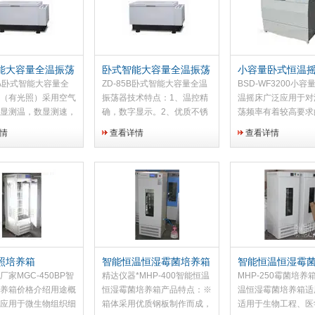
能大容量全温振荡
卧式智能大容量全温振荡
小容量卧式恒温
光照）
器
5BA卧式智能大容量全
ZD-85B卧式智能大容量全温
BSD-WF3200小
（有光照）采用空气
振荡器技术特点：1、温控精
温摇床广泛应用于对
显测温，数显测速，
确，数字显示。2、优质不锈
荡频率有着较高要求
结构合理、操作简
钢内胆，*的标准一次成型不
养、发酵、杂交和生
情
查看详情
查看详情
直观、稳定性能高等
锈钢夹具及托盘。弹簧试瓶架
应以及酶、细胞组织
实验室工作人员得心
特别适合作多种对比实验的生
在医学、生物学、分
想设备。由于采用了
物样品的培养制备。3、采用
药、食品、环保等研
及普通...
卧式机型，美观...
域有着广泛而...
照培养箱
智能恒温恒湿霉菌培养箱
智能恒温恒湿霉
家MGC-450BP智
精达仪器*MHP-400智能恒温
MHP-250霉菌培养
养箱价格介绍用途概
恒湿霉菌培养箱产品特点：※
温恒湿霉菌培养箱适
应用于微生物组织细
箱体采用优质钢板制作而成，
适用于生物工程、医